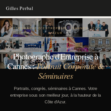
Gilles Perbal
ACCUEIL
PHOTOGRAPHE D'ENTREPRISE · CANNES · CÔTE
D'AZUR
PORTRAIT CORPORATE
TIME-LAPSE
Photographe d'Entreprise à
Portrait Corporate &
Cannes :
CONTACT
Séminaires
Portraits, congrès, séminaires à Cannes. Votre
entreprise sous son meilleur jour, à la hauteur de la
Côte d'Azur.