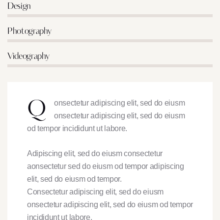
0%
Design
0%
Photography
8%
Videography
Q
onsectetur adipiscing elit, sed do eiusm
onsectetur adipiscing elit, sed do eiusm
od tempor incididunt ut labore.
Adipiscing elit, sed do eiusm consectetur
aonsectetur sed do eiusm od tempor adipiscing
elit, sed do eiusm od tempor.
Consectetur adipiscing elit, sed do eiusm
onsectetur adipiscing elit, sed do eiusm od tempor
incididunt ut labore.