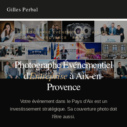
Gilles Perbal
ACCUEIL
PHOTOGRAPHE ÉVÉNEMENTIEL · AIX-EN-
PROVENCE · PACA
ENTREPRISE AIX
PORTRAIT AIX
Photographe Événementiel
Entreprise
d'
à Aix-en-
CONTACT
Provence
Votre événement dans le Pays d'Aix est un
investissement stratégique. Sa couverture photo doit
l'être aussi.