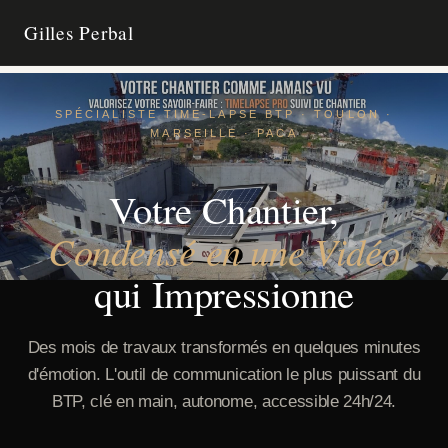
Gilles Perbal
ACCUEIL
SPÉCIALISTE TIME-LAPSE BTP · TOULON ·
MARSEILLE · PACA
PHOTOS ENTREPRISE
Votre Chantier,
TIME-LAPSE & CHANTIER
Condensé en une Vidéo
CONTACT
qui Impressionne
Des mois de travaux transformés en quelques minutes
d'émotion. L'outil de communication le plus puissant du
BTP, clé en main, autonome, accessible 24h/24.