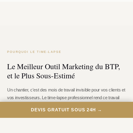
POURQUOI LE TIME-LAPSE
Le Meilleur Outil Marketing du BTP,
et le Plus Sous-Estimé
Un chantier, c'est des mois de travail invisible pour vos clients et
vos investisseurs. Le time-lapse professionnel rend ce travail
visible, tangible et impressionnant
.
DEVIS GRATUIT SOUS 24H →
De la démolition à la livraison, chaque étape est documentée. Le
résultat : une vidéo de quelques minutes qui raconte l'histoire
complète de votre réalisation, et qui devient un
argument