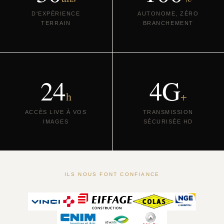
D'EXPÉRIENCE
AUTONOME, ZÉRO
TERRAIN
BRANCHEMENT
24
4G
h
+
ACCÈS LIVE À VOS
TRANSMISSION
IMAGES
SÉCURISÉE HD
ILS NOUS FONT CONFIANCE